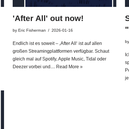
'After All' out now!
"
by
Eric Fisherman
2026-01-16
b
Endlich ist es soweit – ‚After All‘ ist auf allen
großen Streamingplattformen verfügbar. Schaut
I
gleich mal auf Spotify, Apple Music, Tidal oder
s
Deezer vorbei und…
Read More »
P
j